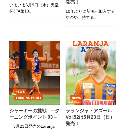
発売！
いよいよ6月9日（水）天皇
杯JFA第10...
10年ぶりに新潟へ加入する
や否や、持てる...
NEWS
TURNING POINT
NEWS
シャーキーの挑戦 − タ
ラランジャ・アズール
ーニングポイント 03 −
Vol.52は5月23日（日）
発売！
5月23日発売のLaranja