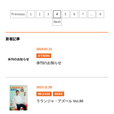
投
Previous
1
2
3
5
6
7
9
4
…
稿
Next
の
ペ
新着記事
ー
2024.01.31
ジ
OTHERS
送
休刊のお知らせ
り
2023.11.28
RELEASE
NEWS
ラランジャ・アズール Vol.80