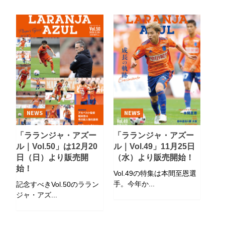
NEWS
NEWS
「ラランジャ・アズー
「ラランジャ・アズー
ル｜Vol.50」は12月20
ル｜Vol.49」11月25日
日（日）より販売開
（水）より販売開始！
始！
Vol.49の特集は本間至恩選
手。今年か...
記念すべきVol.50のララン
ジャ・アズ...