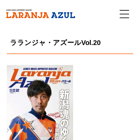
Skip
to
content
ラランジャ・アズールVol.20