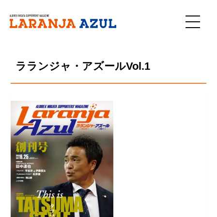
Skip
to
content
ラランジャ・アズールVol.1