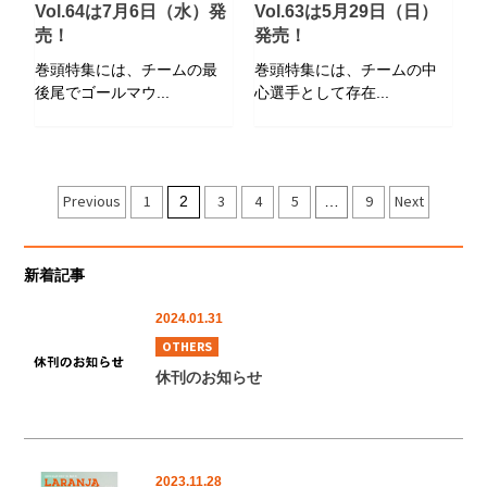
Vol.64は7月6日（水）発
Vol.63は5月29日（日）
売！
発売！
巻頭特集には、チームの最
巻頭特集には、チームの中
後尾でゴールマウ...
心選手として存在...
投
Previous
1
3
4
5
9
Next
2
…
稿
の
新着記事
ペ
2024.01.31
ー
OTHERS
ジ
休刊のお知らせ
送
り
2023.11.28