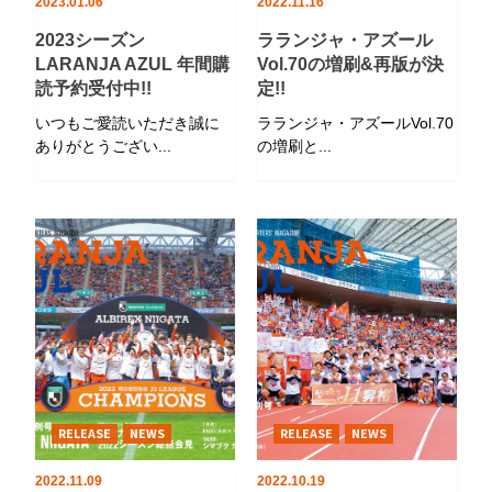
2023.01.06
2022.11.16
2023シーズン
ラランジャ・アズール
LARANJA AZUL 年間購
Vol.70の増刷&再版が決
読予約受付中!!
定!!
いつもご愛読いただき誠に
ラランジャ・アズールVol.70
ありがとうござい...
の増刷と...
RELEASE
NEWS
RELEASE
NEWS
2022.11.09
2022.10.19